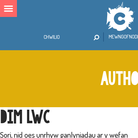
MEWNGOFNODI
AUTHO
DIM LWC
Sori, nid oes unrhyw ganlyniadau ar y wefan