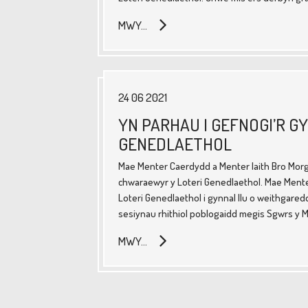
MWY…
24 06 2021
YN PARHAU I GEFNOGI’R GY
GENEDLAETHOL
Mae Menter Caerdydd a Menter Iaith Bro Mor
chwaraewyr y Loteri Genedlaethol. Mae Men
Loteri Genedlaethol i gynnal llu o weithgared
sesiynau rhithiol poblogaidd megis Sgwrs y Mi
MWY…