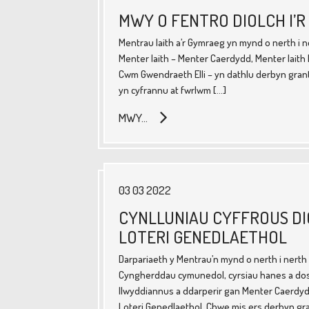
MWY O FENTRO DIOLCH I’
Mentrau Iaith a’r Gymraeg yn mynd o nerth i n
Menter Iaith – Menter Caerdydd, Menter Iait
Cwm Gwendraeth Elli – yn dathlu derbyn gran
yn cyfrannu at fwrlwm […]
MWY…
03 03 2022
CYNLLUNIAU CYFFROUS DI
LOTERI GENEDLAETHOL
Darpariaeth y Mentrau’n mynd o nerth i nerth
Cyngherddau cymunedol, cyrsiau hanes a dosb
llwyddiannus a ddarperir gan Menter Caerdyd
Loteri Genedlaethol. Chwe mis ers derbyn gr